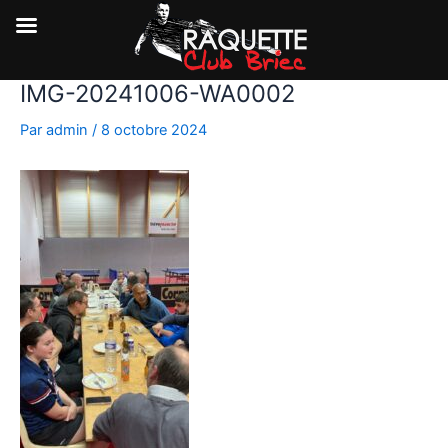
IMG-20241006-WA0002
Aller
au
Par
admin
/
8 octobre 2024
contenu