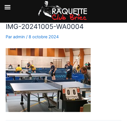
IMG-20241005-WA0004
Aller
au
Par
admin
/
8 octobre 2024
contenu