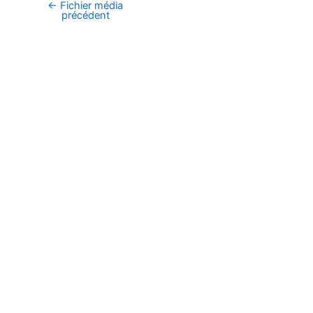
←
Fichier média
Navigation
précédent
des
articles