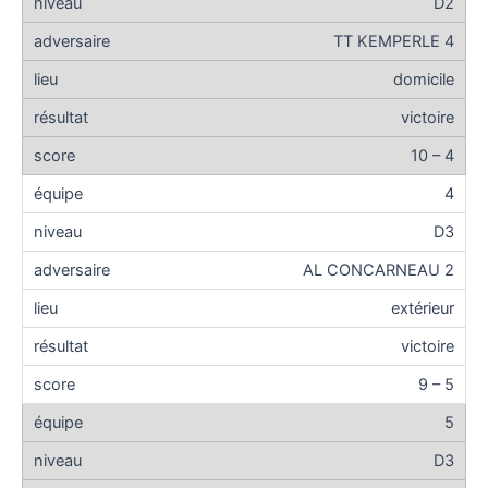
D2
TT KEMPERLE 4
domicile
victoire
10 – 4
4
D3
AL CONCARNEAU 2
extérieur
victoire
9 – 5
5
D3