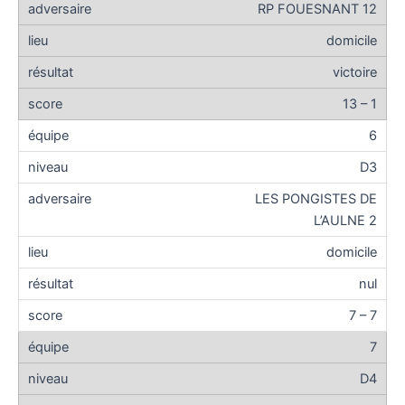
RP FOUESNANT 12
domicile
victoire
13 – 1
6
D3
LES PONGISTES DE
L’AULNE 2
domicile
nul
7 – 7
7
D4