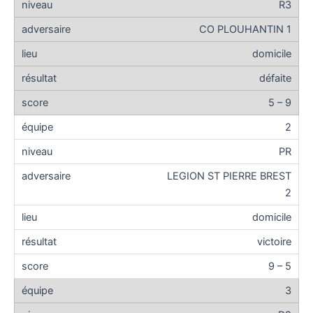
R3
CO PLOUHANTIN 1
domicile
défaite
5 – 9
2
PR
LEGION ST PIERRE BREST
2
domicile
victoire
9 – 5
3