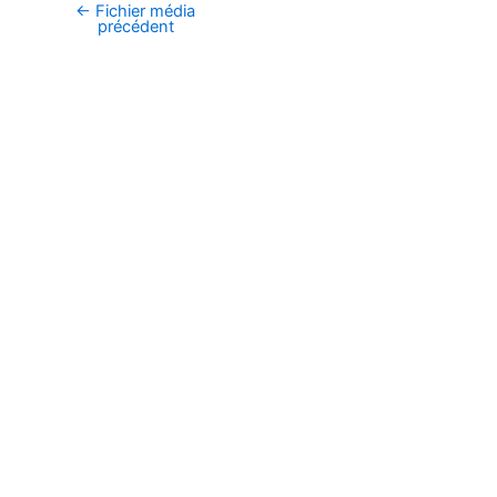
←
Fichier média
Navigation
précédent
des
articles