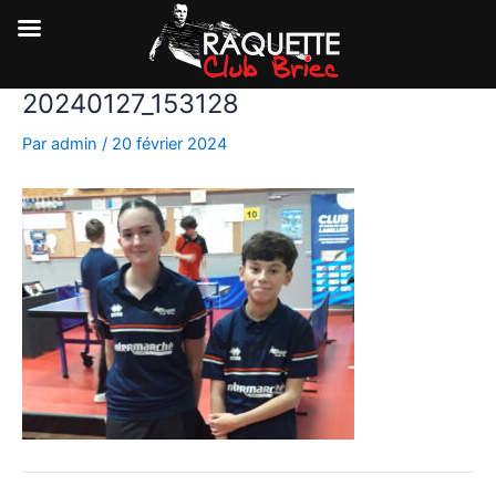
20240127_153128
Aller
au
Par
admin
/
20 février 2024
contenu