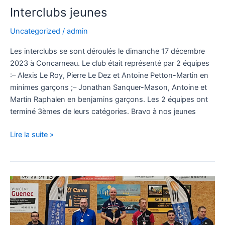
Interclubs jeunes
Uncategorized
/
admin
Les interclubs se sont déroulés le dimanche 17 décembre
2023 à Concarneau. Le club était représenté par 2 équipes
:– Alexis Le Roy, Pierre Le Dez et Antoine Petton-Martin en
minimes garçons ;– Jonathan Sanquer-Mason, Antoine et
Martin Raphalen en benjamins garçons. Les 2 équipes ont
terminé 3èmes de leurs catégories. Bravo à nos jeunes
Interclubs
Lire la suite »
jeunes