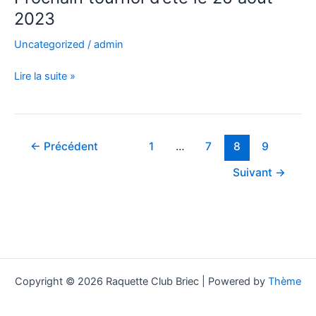
2023
Uncategorized
/
admin
Prochain
Lire la suite »
tournoi
d’été
le
Pagination
26
←
Précédent
1
…
7
8
9
d’article
août
Suivant
→
2023
Copyright © 2026 Raquette Club Briec | Powered by
Thème
WordPress Astra